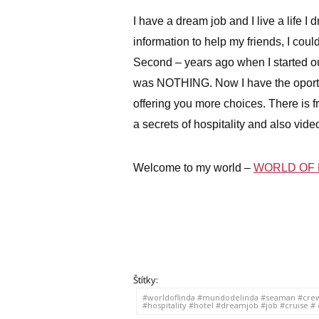
I have a dream job and I live a life 
information to help my friends, I coul
Second – years ago when I started out
was NOTHING. Now I have the oportu
offering you more choices. There is 
a secrets of hospitality and also vid
Welcome to my world –
WORLD OF 
Štítky:
#worldoflinda #mundodelinda #seaman #crewj
#hospitality #hotel #dreamjob #job #cruise #