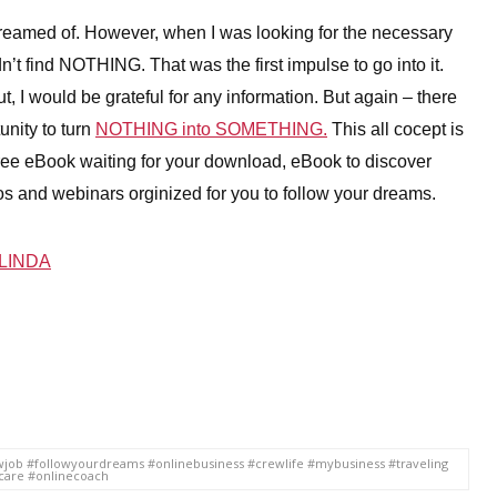
I dreamed of. However, when I was looking for the necessary
dn’t find NOTHING. That was the first impulse to go into it.
, I would be grateful for any information. But again – there
nity to turn
NOTHING into SOMETHING.
This all cocept is
free eBook waiting for your download, eBook to discover
eos and webinars orginized for you to follow your dreams.
LINDA
ob #followyourdreams #onlinebusiness #crewlife #mybusiness #traveling
 care #onlinecoach