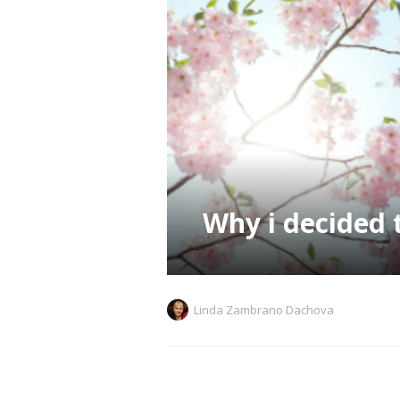
Why i decided 
Linda Zambrano Dachova