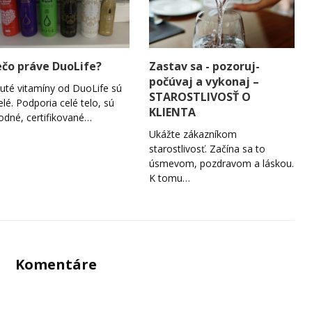
ečo práve DuoLife?
Zastav sa - pozoruj-
počúvaj a vykonaj –
uté vitamíny od DuoLife sú
STAROSTLIVOSŤ O
elé. Podporia celé telo, sú
KLIENTA
rodné, certifikované…
Ukážte zákazníkom
starostlivosť. Začína sa to
úsmevom, pozdravom a láskou.
K tomu…
Komentáre