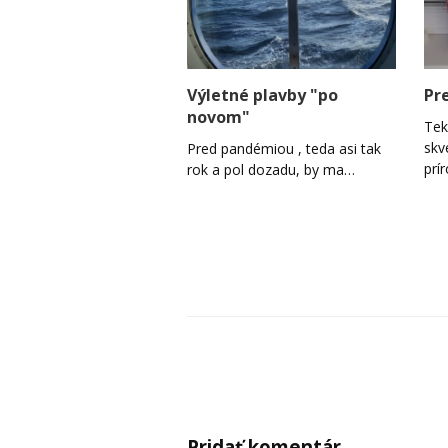
Výletné plavby "po
Pr
novom"
Tek
skv
Pred pandémiou , teda asi tak
prí
rok a pol dozadu, by ma…
Pridať komentár